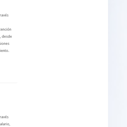
través
tención
a, desde
siones
miento.
través
alario,