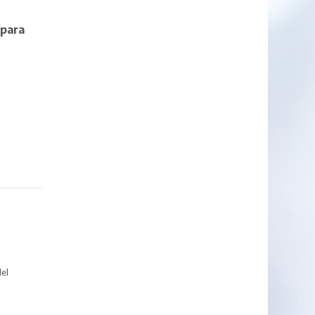
 para
del