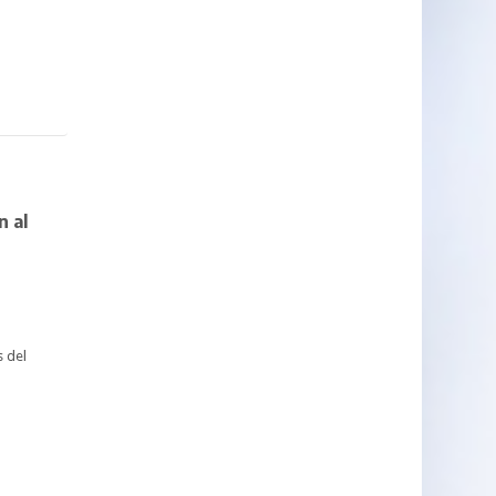
n al
 del