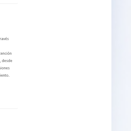
través
tención
a, desde
siones
miento.