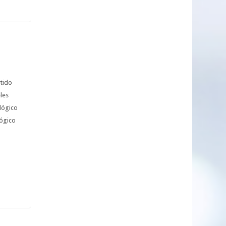
rtido
les
lógico
lógico