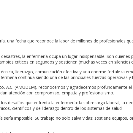
a, una fecha que reconoce la labor de millones de profesionales que
te desastres, la enfermería ocupa un lugar indispensable. Son quien
cambios críticos en segundos y sostienen (muchas veces en silencio) 
écnica, liderazgo, comunicación efectiva y una enorme fortaleza emoc
e enfermería continúa siendo una de las principales fuerzas operativas
co, A.C. (AMUDEM), reconocemos y agradecemos profundamente el tra
ndan atención con compromiso, empatía y profesionalismo.
los desafíos que enfrenta la enfermería: la sobrecarga laboral, la n
icos, científicos y de liderazgo dentro de los sistemas de salud.
ía sería imposible. Su trabajo no solo salva vidas: sostiene equipos