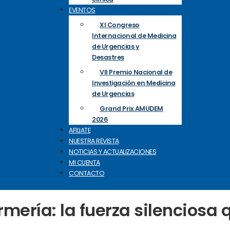
EVENTOS
XI Congreso
Internacional de Medicina
de Urgencias y
Desastres
VII Premio Nacional de
Investigación en Medicina
de Urgencias
Grand Prix AMUDEM
2026
AFILIATE
NUESTRA REVISTA
NOTICIAS Y ACTUALIZACIONES
MI CUENTA
CONTACTO
rmería: la fuerza silenciosa